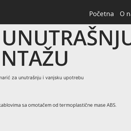
Početna
O 
 UNUTRAŠNJU
ONTAŽU
ija kablovima sa omotačem od termoplastične mase ABS.