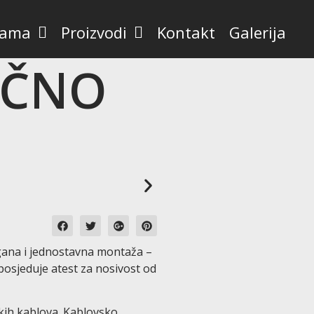
nama
Proizvodi
Kontakt
Galerija
IČNO
gana i jednostavna montaža –
posjeduje atest za nosivost od
kih kablova. Kablovsko