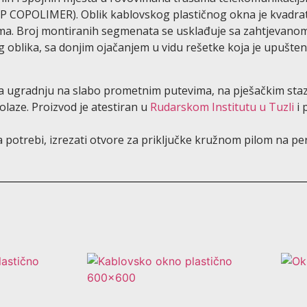
PP COPOLIMER). Oblik kablovskog plastičnog okna je kvadratn
ima. Broj montiranih segmenata se usklađuje sa zahtjevano
 oblika, sa donjim ojačanjem u vidu rešetke koja je upušte
za ugradnju na slabo prometnim putevima, na pješačkim st
olaze. Proizvod je atestiran u
Rudarskom Institutu u Tuzli
i 
otrebi, izrezati otvore za priključke kružnom pilom na pe