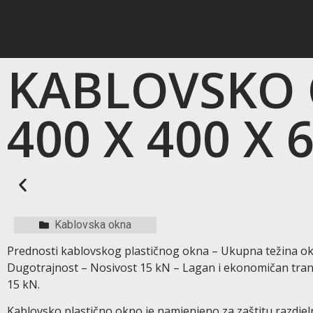
KABLOVSKO 
400 X 400 X 
Kablovska okna
Prednosti kablovskog plastičnog okna – Ukupna težina ok
Dugotrajnost – Nosivost 15 kN – Lagan i ekonomičan trans
15 kN.
Kablovsko plastično okno je namjenjeno za zaštitu razdje