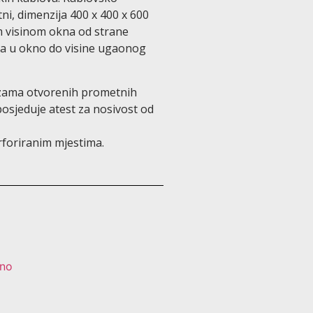
i, dimenzija 400 x 400 x 600
m visinom okna od strane
na u okno do visine ugaonog
azama otvorenih prometnih
posjeduje atest za nosivost od
rforiranim mjestima.