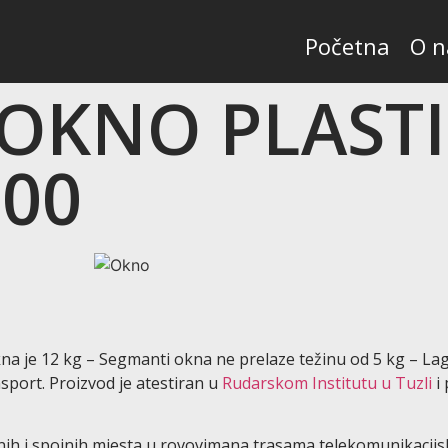
Početna
O 
OKNO PLAST
600
na je 12 kg – Segmanti okna ne prelaze težinu od 5 kg – La
port. Proizvod je atestiran u
Rudarskom Institutu u Tuzli
i 
lnih i spojnih mjesta u rovovimana trasama telekomunikacijs