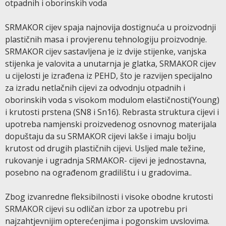
otpadnih i oborinskih voda
SRMAKOR cijev spaja najnovija dostignuća u proizvodnji
plastičnih masa i provjerenu tehnologiju proizvodnje.
SRMAKOR cijev sastavljena je iz dvije stijenke, vanjska
stijenka je valovita a unutarnja je glatka, SRMAKOR cijev
u cijelosti je izrađena iz PEHD, što je razvijen specijalno
za izradu netlačnih cijevi za odvodnju otpadnih i
oborinskih voda s visokom modulom elastičnosti(Young)
i krutosti prstena (SN8 i Sn16). Rebrasta struktura cijevi i
upotreba namjenski proizvedenog osnovnog materijala
dopuštaju da su SRMAKOR cijevi lakše i imaju bolju
krutost od drugih plastičnih cijevi. Usljed male težine,
rukovanje i ugradnja SRMAKOR- cijevi je jednostavna,
posebno na ograđenom gradilištu i u gradovima..
Zbog izvanredne fleksibilnosti i visoke obodne krutosti
SRMAKOR cijevi su odličan izbor za upotrebu pri
najzahtjevnijim opterećenjima i pogonskim uvslovima.