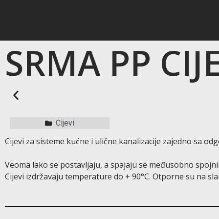
SRMA PP CIJE
Cijevi
Cijevi za sisteme kućne i ulične kanalizacije zajedno sa o
Veoma lako se postavljaju, a spajaju se međusobno spoj
Cijevi izdržavaju temperature do + 90°C. Otporne su na slan