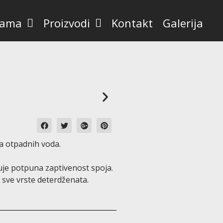
nama
Proizvodi
Kontakt
Galerija
ta otpadnih voda.
je potpuna zaptivenost spoja.
i sve vrste deterdženata.