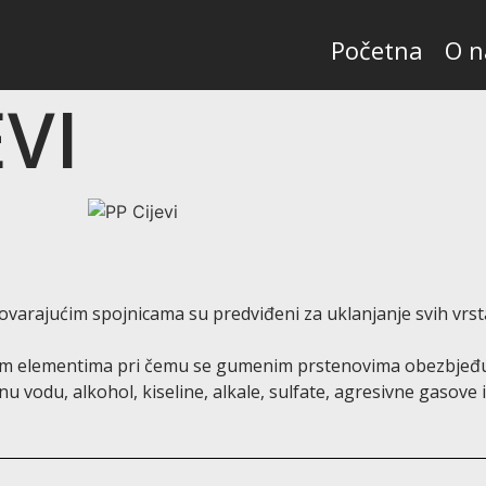
Početna
O 
VI
dgovarajućim spojnicama su predviđeni za uklanjanje svih vrs
nim elementima pri čemu se gumenim prstenovima obezbjeđu
u vodu, alkohol, kiseline, alkale, sulfate, agresivne gasove 